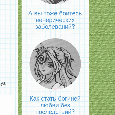
А вы тоже боитесь
венерических
заболеваний?
х
суа,
Как стать богиней
любви без
последствий?