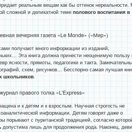
придает реальным вещам как бы оттенок нереальности.
кой сложной и деликатной теме
полового воспитания в
вная вечерняя газета «Le Monde» («Мир»)
 сами получают много информации из изданий,
ньких… Эта книга должна принести неоценимую пользу 
вр ясности, прямоты, педагогики и такта. Замечательн
ографий, схем, рисунков… Бесспорно самая лучшая кни
.
х школьников
урнал правого толка «L'Express»
ращена и к детям и к взрослым. Научная строгость не
хоаналитической информации. Детям говорят даже о
ры порывают с пуританской традицией, согласно которо
допустима лишь для продолжения рода. Наконец, дев
ь