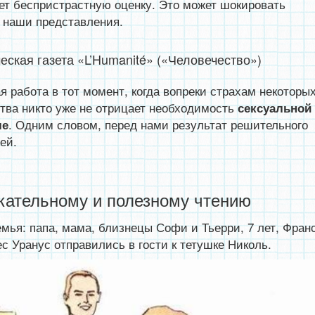
ет беспристрастную оценку. Это может шокировать
 наши представления.
ская газета «L’Humanité» («Человечество»)
 работа в тот момент, когда вопреки страхам некоторы
тва никто уже не отрицает необходимость
сексуальной
. Одним словом, перед нами результат решительного
ле
ей.
кательному и полезному чтению
мья: папа, мама, близнецы Софи и Тьерри, 7 лет, Фран
ес Уранус отправились в гости к тетушке Николь.