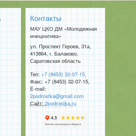
е
Контакты
МАУ ЦКО ДМ «Молодежная
инициатива»
ул. Проспект Героев, 31а
,
413864
,
г. Балаково,
Саратовская область
Тел:
+7 (8453) 32-07-15
,
Факс:
+7 (8453) 32-07-15
,
E-mail:
2podrostka@gmail.com
Сайт:
2podrostka.ru