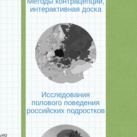
Методы контрацепции,
интерактивная доска
Исследования
полового поведения
российских подростков
ьно