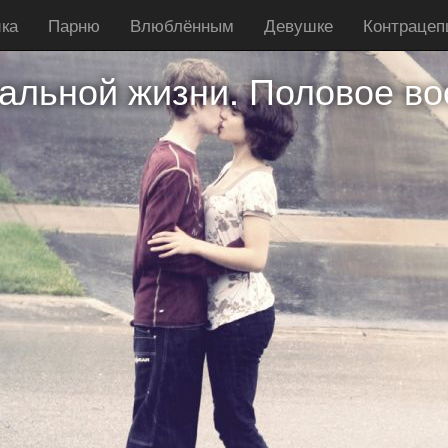
ка
Парню
Влюблённым
Девушке
Контрацеп
альной жизни. Половое во