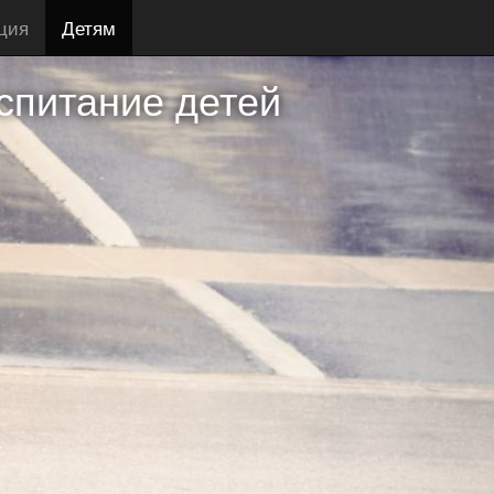
ция
Детям
спитание детей