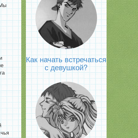
 Мы
Как начать встречаться
и
ые
с девушкой?
га
й
ичья