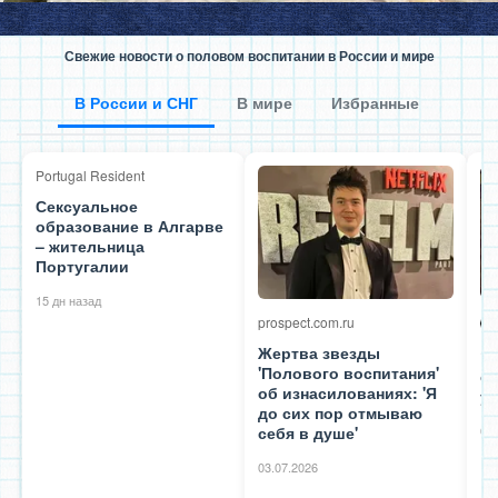
Свежие новости о половом воспитании в России и мире
В России и СНГ
В мире
Избранные
Portugal Resident
Сексуальное
образование в Алгарве
– жительница
Португалии
15 дн назад
prospect.com.ru
Жертва звезды
10
'Полового воспитания'
се
об изнасилованиях: 'Я
у
до сих пор отмываю
себя в душе'
05
03.07.2026